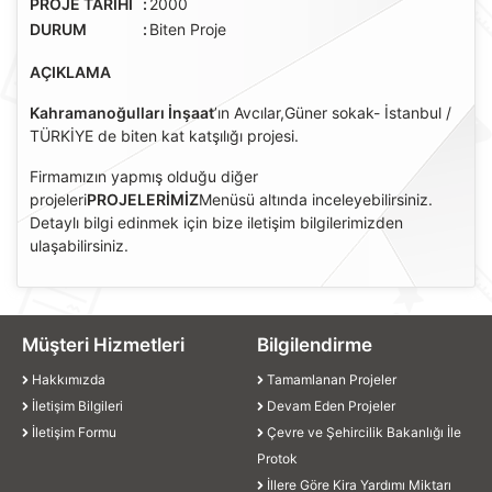
PROJE TARİHİ
:
2000
DURUM
:
Biten Proje
AÇIKLAMA
Kahramanoğulları İnşaat
’ın Avcılar,Güner sokak- İstanbul /
TÜRKİYE de biten kat katşılığı projesi.
Firmamızın yapmış olduğu diğer
projeleri
PROJELERİMİZ
Menüsü altında inceleyebilirsiniz.
Detaylı bilgi edinmek için bize iletişim bilgilerimizden
ulaşabilirsiniz.
Müşteri Hizmetleri
Bilgilendirme
Hakkımızda
Tamamlanan Projeler
İletişim Bilgileri
Devam Eden Projeler
İletişim Formu
Çevre ve Şehircilik Bakanlığı İle
Protok
İllere Göre Kira Yardımı Miktarı